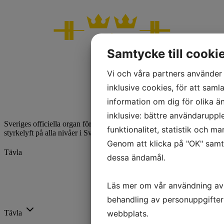
Samtycke till cooki
Vi och våra partners använder 
inklusive cookies, för att samla
information om dig för olika ä
inklusive: bättre användaruppl
Sveriges officiella organ för styrkelyft. Vi utvecklar och främjar
funktionalitet, statistik och m
styrkelyft på alla nivåer i Sverige.
Genom att klicka på "OK" samty
Tävla
dessa ändamål.
Kalender
Ranking
Läs mer om vår användning av
Rekord
behandling av personuppgifter
Licenser
webbplats.
Tävla