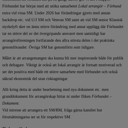
Förbundet har börjat med att utöka samarbetet
Lokal arrangör – Förbund
extra vid vissa SM. Under 2026 har förändringar gjorts med annan
backdrop etc. vid U/J SM och Veteran SM samt att vid SM senior Klassisk
styrkelyft sker en ännu större förändring med annat upplägg där Förbundet
tar en större del av det övergripande ansvaret men samtidigt har
arrangörsföreningen fortfarande den allra största delen i det praktiska
genomförandet. Övriga SM har genomförts som tidigare.
Målet är att arrangemangen ska kunna bli mer inspirerande både för publik
och deltagare. Viktigt är också att lokal arrangör är fortsatt motiverad och
ser det positiva med både ett större samarbete med förbundet och också
säkrad ekonomisk del utan risktagningar.
Allt kring detta är under bearbetning med nya dokument etc. men
grunddokument för arrangörskap hittar ni under fliken
Förbundet –
Dokument
.
Vid intresse att arrangera ett SM/RM, fråga gärna kansliet hur
förutsättningarna ser ut för respektive SM.