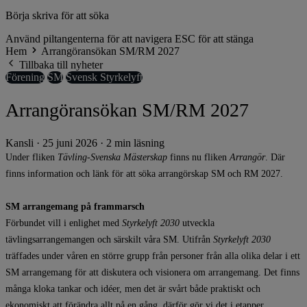
Börja skriva för att söka
Använd piltangenterna för att navigera
ESC för att stänga
Hem
Arrangöransökan SM/RM 2027
Tillbaka till nyheter
Förening
SM
Svensk Styrkelyft
Arrangöransökan SM/RM 2027
Kansli
·
25 juni 2026
·
2 min läsning
Under fliken
Tävling-Svenska Mästerskap
finns nu fliken
Arrangör
. Där
finns information och länk för att söka arrangörskap SM och RM 2027.
SM arrangemang på frammarsch
Förbundet vill i enlighet med
Styrkelyft 2030
utveckla
tävlingsarrangemangen och särskilt våra SM. Utifrån
Styrkelyft 2030
träffades under våren en större grupp från personer från alla olika delar i ett
SM arrangemang för att diskutera och visionera om arrangemang. Det finns
många kloka tankar och idéer, men det är svårt både praktiskt och
ekonomiskt att förändra allt på en gång, därför gör vi det i etapper.