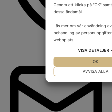
Genom att klicka på "OK" samty
dessa ändamål.
Läs mer om vår användning av
behandling av personuppgifter
webbplats.
VISA
DETALJER
JA
NEJ
OK
J
NÖDVÄNDIG
INST
AVVISA ALLA
JA
NEJ
J
MARKNADSFÖRING
ST