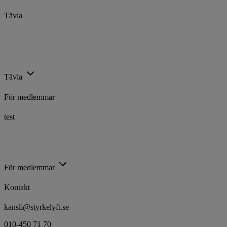
Tävla
Kalender
Ranking
Rekord
Licenser
Tävla
För medlemmar
test
Utbildning
Trygg Idrott
Föreningsstöd
Idrottsarenan
För medlemmar
Kontakt
kansli@styrkelyft.se
010-450 71 70