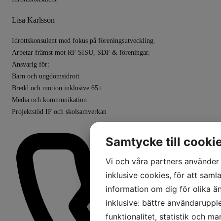
Lisa Karlsson
Idrottskonsulent med fokus på föreningsutveckling.
Arbetar främst mot RF SISU, SDF & föreningar.
Ansvarig för:
Barn och ungdomsidrott
Bredd och motion inklusive 65+
Media och kommunikation
Projektstöd IF och skolsamverkan
Samtycke till cooki
Vi och våra partners använder 
inklusive cookies, för att samla
information om dig för olika ä
inklusive: bättre användaruppl
funktionalitet, statistik och m