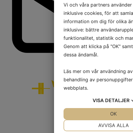
Vi och våra partners använder 
inklusive cookies, för att samla
information om dig för olika ä
inklusive: bättre användaruppl
funktionalitet, statistik och m
Genom att klicka på "OK" samty
dessa ändamål.
Läs mer om vår användning av
behandling av personuppgifter
webbplats.
VISA
DETALJER
JA
NEJ
OK
J
NÖDVÄNDIG
INST
AVVISA ALLA