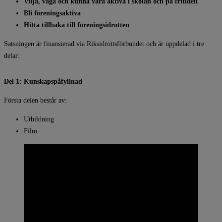
Vilja, våga och kunna vara aktiva i skolan och på fritiden
Bli föreningsaktiva
Hitta tillbaka till föreningsidrotten
Satsningen är finansierad via Riksidrottsförbundet och är uppdelad i tre
delar:
Del 1: Kunskapspåfyllnad
Första delen består av:
Utbildning
Film