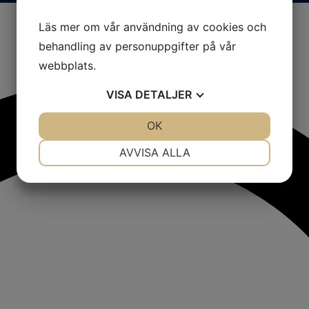
Läs mer om vår användning av cookies och
behandling av personuppgifter på vår
webbplats.
VISA
DETALJER
JA
NEJ
OK
JA
NEJ
NÖDVÄNDIG
INSTÄLLNINGAR
AVVISA ALLA
JA
NEJ
JA
NEJ
MARKNADSFÖRING
STATISTIK