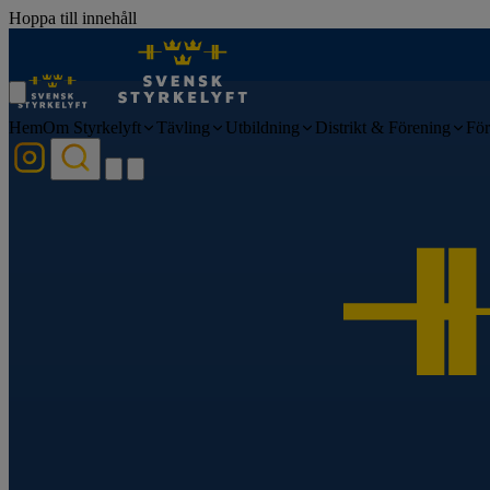
Hoppa till innehåll
Hem
Om Styrkelyft
Tävling
Utbildning
Distrikt & Förening
För