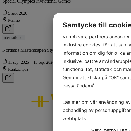
Special Olympics Invitational Games
5 sep. 2026
Malmö
Samtycke till cooki
Vi och våra partners använder 
Internationell
inklusive cookies, för att samla
Nordiska Mästerskapen Styrkelyft & Bänkpress: Ungdom & Junior
information om dig för olika ä
inklusive: bättre användaruppl
11 sep. 2026 – 13 sep. 2026
funktionalitet, statistik och m
Kankaanpää
Genom att klicka på "OK" samty
dessa ändamål.
Läs mer om vår användning av
behandling av personuppgifter
webbplats.
VISA
DETALJER