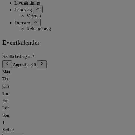
Livesändning
Landslag
Veteran
Domare
Reklamintyg
Eventkalender
Se alla tävlingar
Augusti 2026
Mån
Tis
Ons
Tor
Fre
Lör
Sön
1
Serie 3