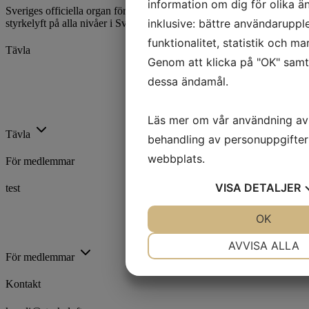
information om dig för olika ä
Sveriges officiella organ för styrkelyft. Vi utvecklar och främjar
inklusive: bättre användaruppl
styrkelyft på alla nivåer i Sverige.
funktionalitet, statistik och m
Tävla
Genom att klicka på "OK" samty
Kalender
dessa ändamål.
Ranking
Rekord
Licenser
Läs mer om vår användning av
Tävla
behandling av personuppgifter
webbplats.
För medlemmar
VISA
DETALJER
test
Utbildning
Trygg Idrott
JA
NEJ
OK
J
Föreningsstöd
Idrottsarenan
NÖDVÄNDIG
INST
AVVISA ALLA
För medlemmar
JA
NEJ
J
Kontakt
MARKNADSFÖRING
ST