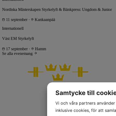
Nordiska Mästerskapen Styrkelyft & Bänkpress: Ungdom & Junior
11 september
·
Kankaanpää
Internationell
Väst EM Styrkelyft
17 september
·
Hamm
Se alla evenemang
Samtycke till cooki
Vi och våra partners använder 
inklusive cookies, för att samla