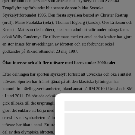
eget förbund och personer som arbetar med styrkelyft inom Svenska
Tyngdlyftningsförbundet blir senare de som bildar Svenska
Styrkelyftförbundet 1996. Den första styrelsen bestod av Christer Restrup
(ordf), Maire Puolakka (sekr), Thomas Högberg (kassör), Ove Eriksson och
Kenneth Mattsson (ledamöter), med som administratör under många fanns
också Willy Candemyr. De tillsammans med ett antal andra krafter har gjort
en stor insats för utvecklingen av idrotten och att förbundet också
godkändes på Riksidrottsmötet 23 maj 1997.
Ökat intresse och allt fler utövare med licens under 2000-talet
Efter delningen har sporten styrkelyft fortsatt att utvecklas och öka i antalet
utövare. Sporten har främst tjänat på att den klassiska lyftningen har
kommit in i tävlingsverksamheten, bland annat på RM 2010 i Umeå och SM
i Lund 2011. Då började också de nya viktklasserna att gälla. Styrkelyft
gick tillbaka till det ursprungliga utan speciella lyftardräkter, vilket har
Samtykke til cookie
gjort det enklare att börja med sporten. Friskvårdskulturen med fitness och
Vi og vores samarbejdspartne
crossfit samt synbarheten på internet har också bidragit till att idrottens
utövare har ökat i antal. Ett stort mål internationellt är att sporten ska bli en
teknologier, herunder cookies, t
del av den olympiska idrotten. I Sverige finns också en tydlig inriktning i
indsamle oplysninger om dig til