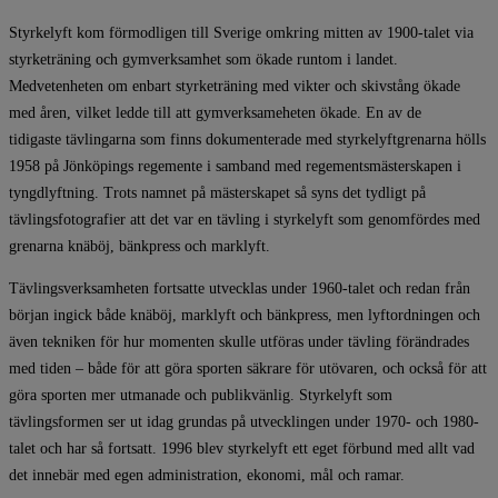
Styrkelyft kom förmodligen till Sverige omkring mitten av 1900-talet via
styrketräning och gymverksamhet som ökade runtom i landet.
Medvetenheten om enbart styrketräning med vikter och skivstång ökade
med åren, vilket ledde till att gymverksameheten ökade. En av de
tidigaste tävlingarna som finns dokumenterade med styrkelyftgrenarna hölls
1958 på Jönköpings regemente i samband med regementsmästerskapen i
tyngdlyftning. Trots namnet på mästerskapet så syns det tydligt på
tävlingsfotografier att det var en tävling i styrkelyft som genomfördes med
grenarna knäböj, bänkpress och marklyft.
Tävlingsverksamheten fortsatte utvecklas under 1960-talet och redan från
början ingick både knäböj, marklyft och bänkpress, men lyftordningen och
även tekniken för hur momenten skulle utföras under tävling förändrades
med tiden – både för att göra sporten säkrare för utövaren, och också för att
göra sporten mer utmanade och publikvänlig. Styrkelyft som
tävlingsformen ser ut idag grundas på utvecklingen under 1970- och 1980-
talet och har så fortsatt. 1996 blev styrkelyft ett eget förbund med allt vad
det innebär med egen administration, ekonomi, mål och ramar.