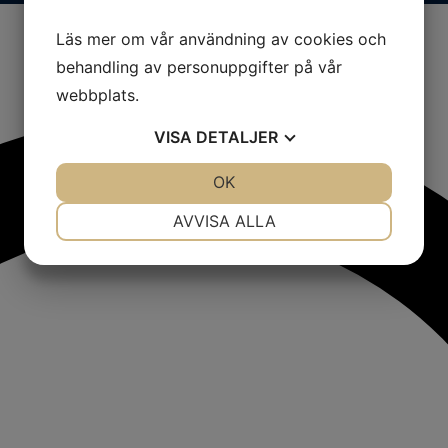
Läs mer om vår användning av cookies och
behandling av personuppgifter på vår
webbplats.
VISA
DETALJER
JA
NEJ
OK
JA
NEJ
NÖDVÄNDIG
INSTÄLLNINGAR
AVVISA ALLA
JA
NEJ
JA
NEJ
MARKNADSFÖRING
STATISTIK