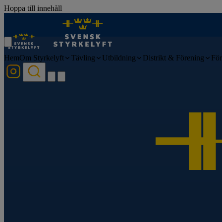
Hoppa till innehåll
Hem
Om Styrkelyft
Tävling
Utbildning
Distrikt & Förening
För