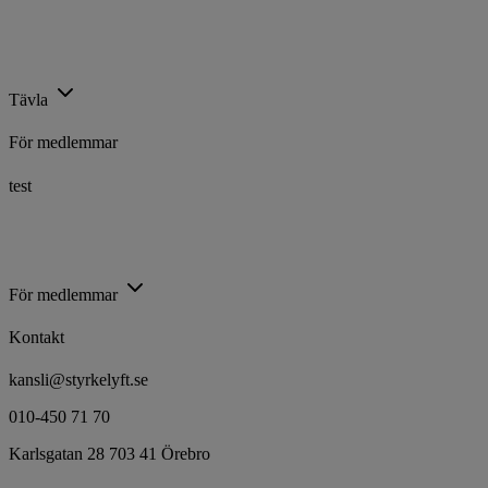
Kalender
Ranking
Rekord
Licenser
Tävla
För medlemmar
test
Utbildning
Trygg Idrott
Föreningsstöd
Idrottsarenan
För medlemmar
Kontakt
kansli@styrkelyft.se
010-450 71 70
Karlsgatan 28 703 41 Örebro