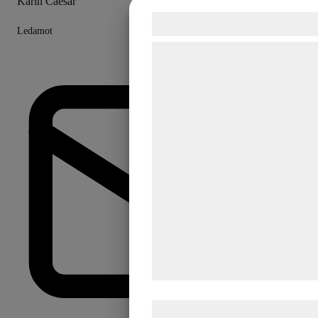
Karin Caesar
Samtykke til cookie
Ledamot
Vi og vores samarbejdspartne
teknologier, herunder cookies, t
indsamle oplysninger om dig til
formål, herunder: Tilpasning a
bedre brugeroplevelse, funktion
statistik og marketing. Disse o
kan blive delt med annoncerin
analysepartnere, som kan ko
med data, du tidligere har give
de har indsamlet gennem din b
tjenester. Ved at klikke på 'OK'
samtykke til disse formål.
Læs mere om vores brug af co