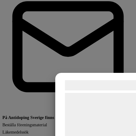
Samtykke til cookie
Vi og vores samarbejdspartne
teknologier, herunder cookies, t
indsamle oplysninger om dig til
På Antidoping Sverige finns information om bl.a:
formål, herunder: Tilpasning a
Beställa föreningsmaterial
bedre brugeroplevelse, funktion
Läkemedelssök