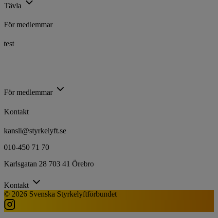
Tävla
För medlemmar
test
Utbildning
Trygg Idrott
Föreningsstöd
Idrottsarenan
För medlemmar
Kontakt
kansli@styrkelyft.se
010-450 71 70
Karlsgatan 28 703 41 Örebro
Kontakt
© 2026 Svenska Styrkelyftförbundet