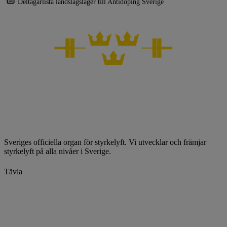
Deltagarlista landslagsläger till Antidoping Sverige
Sveriges officiella organ för styrkelyft. Vi utvecklar och främjar
styrkelyft på alla nivåer i Sverige.
Tävla
Kalender
Ranking
Rekord
Licenser