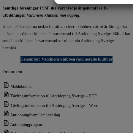
Samtliga föreningar i SSF ska
vart tredje år
genomföra E-
MARKETING
ST
utbildningen
Vaccinera klubben mot doping
.
Klicka på knapparna nedan för att vaccinera klubben, när ni är färdiga ska
ni även anmäla att klubben är vaccinerad till Antidoping Sverige. När ni har
anmält att klubben är vaccinerad ser ni det via Antidoping Sveriges
hemsida.
Genomför:
Vaccinera klubben
Vaccinerade klubbar
Dokument
Måldokument
Tävlingsinformation till Antidoping Sverige – PDF
Tävlingsinformation till Antidoping Sverige – Word
Antidopingformulär: landslag
Antidopingprogram