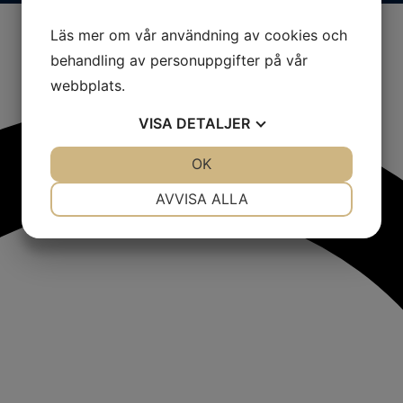
Läs mer om vår användning av cookies och
behandling av personuppgifter på vår
webbplats.
VISA
DETALJER
JA
NEJ
OK
JA
NEJ
NÖDVÄNDIG
INSTÄLLNINGAR
AVVISA ALLA
JA
NEJ
JA
NEJ
MARKNADSFÖRING
STATISTIK