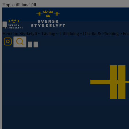
Hoppa till innehåll
Hem
Om Styrkelyft
Tävling
Utbildning
Distrikt & Förening
För