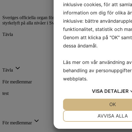
inklusive cookies, för att samla
information om dig för olika ä
Sveriges officiella organ för styrkelyft. Vi utvecklar och främjar
inklusive: bättre användaruppl
styrkelyft på alla nivåer i Sverige.
funktionalitet, statistik och m
Tävla
Genom att klicka på "OK" samty
dessa ändamål.
Kalender
Ranking
Rekord
Läs mer om vår användning av
Licenser
behandling av personuppgifter
Tävla
webbplats.
För medlemmar
VISA
DETALJER
test
Utbildning
Trygg Idrott
JA
NEJ
OK
J
Föreningsstöd
NÖDVÄNDIG
INST
Idrottsarenan
AVVISA ALLA
För medlemmar
JA
NEJ
J