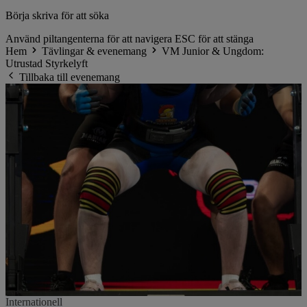
Börja skriva för att söka
Använd piltangenterna för att navigera
ESC för att stänga
Hem
Tävlingar & evenemang
VM Junior & Ungdom:
Utrustad Styrkelyft
Tillbaka till evenemang
Internationell