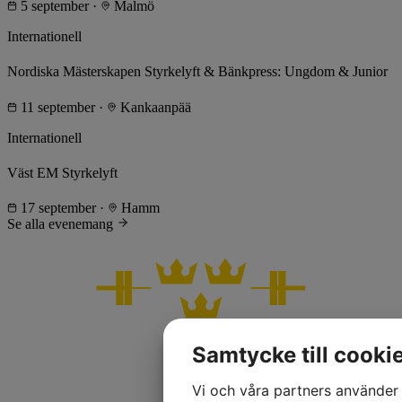
5 september
·
Malmö
Internationell
Nordiska Mästerskapen Styrkelyft & Bänkpress: Ungdom & Junior
11 september
·
Kankaanpää
Internationell
Väst EM Styrkelyft
17 september
·
Hamm
Se alla evenemang
Samtycke till cooki
Vi och våra partners använder 