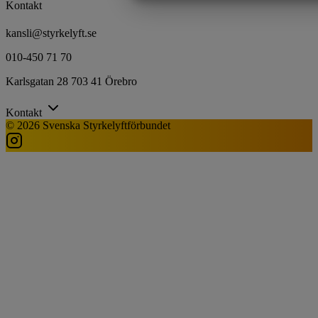
MARKNADSFÖRING
ST
Kontakt
kansli@styrkelyft.se
010-450 71 70
Karlsgatan 28 703 41 Örebro
Kontakt
© 2026 Svenska Styrkelyftförbundet