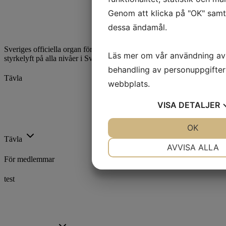
Genom att klicka på "OK" samty
dessa ändamål.
Sveriges officiella organ för styrkelyft. Vi utvecklar och främjar
Läs mer om vår användning av
styrkelyft på alla nivåer i Sverige.
behandling av personuppgifter
Tävla
webbplats.
Kalender
VISA
DETALJER
Ranking
Rekord
Licenser
JA
NEJ
OK
J
Tävla
NÖDVÄNDIG
INST
AVVISA ALLA
För medlemmar
JA
NEJ
J
test
MARKNADSFÖRING
ST
Utbildning
Trygg Idrott
Föreningsstöd
Idrottsarenan