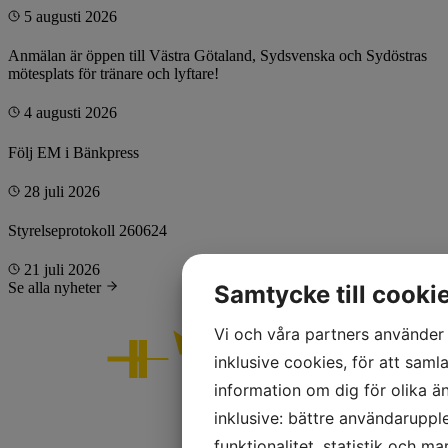
5 augusti 2026
Anmälan är öppen till Västra Götaland, Sydsvenska och Sydöstras
mötesplats för tränare och lyftare!
4 augusti 2026
Följ EM i Bänkpress
28 juli 2026
Styrelseprotokoll 260624
21 juli 2026
Se alla nyheter
Samtycke till cooki
Vi och våra partners använder 
inklusive cookies, för att samla
information om dig för olika ä
inklusive: bättre användaruppl
funktionalitet, statistik och m