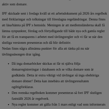
aktiv som domare.
IPF skickade sent i fredags kväll ut ett arbetsdokument på 2026 års regelbok
med förklaringar och tolkningar till föreslagna regeländringar. Denna finns
att läsa/hämta på IPF:s hemsida. Meningen är att medlemsländerna skall få
lämna synpunkter, förslag och förtydligande till både nya och gamla regler
för att få en transparens i arbetet med tävlingsregler och vi får se när den
slutliga versionen presenteras och då blir definitiv.
Nedan finns några allmänna punkter för alla att tänka på nu när
tävlingssäsongen drar igång.
Då inga domarböcker skickas ut får ni själva följa
domarregistreringar i databasen och se vilka domare som är
godkända. Detta är extra viktigt vid tävlingar så inga obehöriga
domare dömer! Detta kan innebära att tävlingsresultaten
ogiltigförklaras.
Den svenska regelboken kommer presenteras så fort IPF slutligen
fastställt 2026 år regelverk.
Nya regler kommer att gälla från 1 mars enligt vad som informerats