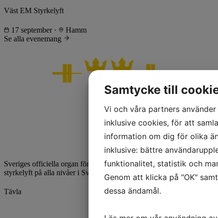
Väst EM Styrkelyft
17 september
·
Hamm
Se alla evenemang
Samtycke till cooki
Vi och våra partners använder 
inklusive cookies, för att samla
information om dig för olika ä
inklusive: bättre användaruppl
funktionalitet, statistik och m
Sveriges officiella organ för styrkelyft. Vi utvecklar och främjar
styrkelyft på alla nivåer i Sverige.
Genom att klicka på "OK" samty
dessa ändamål.
Tävla
Kalender
Läs mer om vår användning av