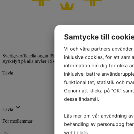
Samtycke till cooki
Vi och våra partners använder 
Sveriges officiella organ för styrkelyft. Vi utvecklar och främjar
inklusive cookies, för att samla
styrkelyft på alla nivåer i Sverige.
information om dig för olika ä
Tävla
inklusive: bättre användaruppl
funktionalitet, statistik och m
Kalender
Genom att klicka på "OK" samty
Ranking
Rekord
dessa ändamål.
Licenser
Tävla
Läs mer om vår användning av
För medlemmar
behandling av personuppgifter
webbplats.
test