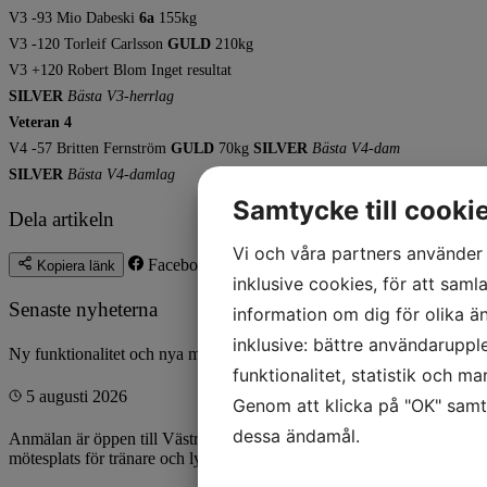
V3 -93 Mio Dabeski
6a
155kg
V3 -120 Torleif Carlsson
GULD
210kg
V3 +120 Robert Blom Inget resultat
SILVER
Bästa V3-herrlag ​​​​​​​
Veteran 4
V4 -57 Britten Fernström
GULD
70kg
SILVER
Bästa V4-dam
SILVER
Bästa V4-damlag
Samtycke till cooki
Dela artikeln
Vi och våra partners använder 
Facebook
Twitter
Kopiera länk
inklusive cookies, för att samla
Senaste nyheterna
information om dig för olika ä
inklusive: bättre användaruppl
Ny funktionalitet och nya manualer!
funktionalitet, statistik och m
5 augusti 2026
Genom att klicka på "OK" samty
dessa ändamål.
Anmälan är öppen till Västra Götaland, Sydsvenska och Sydöstras
mötesplats för tränare och lyftare!