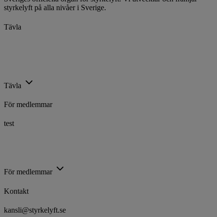
styrkelyft på alla nivåer i Sverige.
Tävla
Kalender
Ranking
Rekord
Licenser
Tävla
För medlemmar
test
Utbildning
Trygg Idrott
Föreningsstöd
Idrottsarenan
För medlemmar
Kontakt
kansli@styrkelyft.se