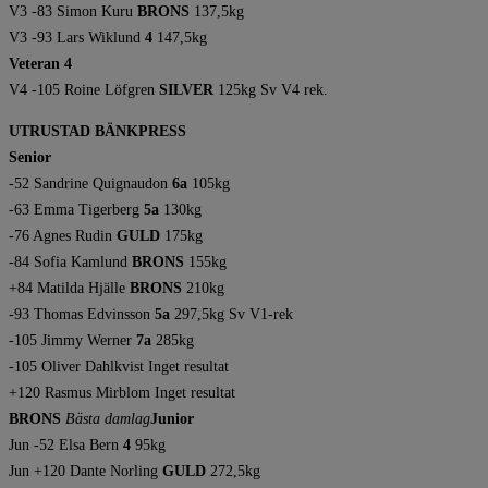
V3 -83 Simon Kuru
BRONS
137,5kg
V3 -93 Lars Wiklund
4
147,5kg
Veteran 4
V4 -105 Roine Löfgren
SILVER
125kg Sv V4 rek.
UTRUSTAD BÄNKPRESS
Senior
-52 Sandrine Quignaudon
6a
105kg
-63 Emma Tigerberg
5a
130kg
-76 Agnes Rudin
GULD
175kg
-84 Sofia Kamlund
BRONS
155kg
+84 Matilda Hjälle
BRONS
210kg
-93 Thomas Edvinsson
5a
297,5kg Sv V1-rek
-105 Jimmy Werner
7a
285kg
-105 Oliver Dahlkvist Inget resultat
+120 Rasmus Mirblom Inget resultat
BRONS
Bästa damlag
Junior
Jun -52 Elsa Bern
4
95kg
Jun +120 Dante Norling
GULD
272,5kg