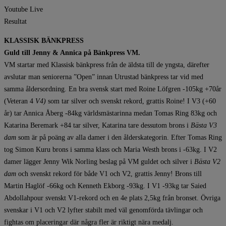
Youtube Live
Resultat
KLASSISK BÄNKPRESS
Guld till Jenny & Annica på Bänkpress VM.
VM startar med Klassisk bänkpress från de äldsta till de yngsta, därefter
avslutar man seniorerna ”Open” innan Utrustad bänkpress tar vid med
samma åldersordning. En bra svensk start med Roine Löfgren -105kg +70år
(Veteran 4
V4)
som tar silver och svenskt rekord, grattis Roine! I V3 (+60
år) tar Annica Åberg -84kg världsmästarinna medan Tomas Ring 83kg och
Katarina Beremark +84 tar silver, Katarina tare dessutom brons i
Bästa V3
dam
som är på poäng av alla damer i den ålderskategorin. Efter Tomas Ring
tog Simon Kuru brons i samma klass och Maria Westh brons i -63kg. I V2
damer lägger Jenny Wik Norling beslag på VM guldet och silver i
Bästa V2
dam
och svenskt rekord för både V1 och V2, grattis Jenny! Brons till
Martin Haglöf -66kg och Kenneth Ekborg -93kg. I V1 -93kg tar Saied
Abdollahpour svenskt V1-rekord och en 4e plats 2,5kg från bronset. Övriga
svenskar i V1 och V2 lyfter stabilt med väl genomförda tävlingar och
fightas om placeringar där några fler är riktigt nära medalj.