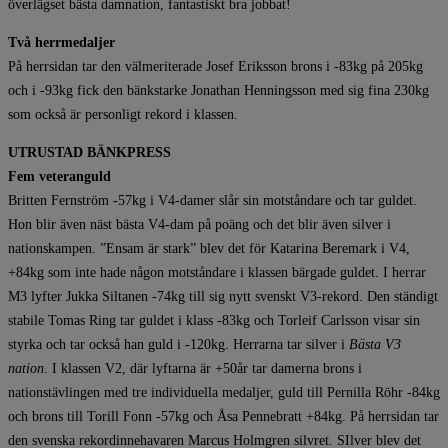
överlägset bästa damnation, fantastiskt bra jobbat!
Två herrmedaljer
​​​​​​​På herrsidan tar den välmeriterade Josef Eriksson brons i -83kg på 205kg
och i -93kg fick den bänkstarke Jonathan Henningsson med sig fina 230kg
som också är personligt rekord i klassen.
UTRUSTAD BÄNKPRESS
Fem veteranguld
Britten Fernström -57kg i V4-damer slår sin motståndare och tar guldet.
Hon blir även näst bästa V4-dam på poäng och det blir även silver i
nationskampen. ”Ensam är stark” blev det för Katarina Beremark i V4,
+84kg som inte hade någon motståndare i klassen bärgade guldet. I herrar
M3 lyfter Jukka Siltanen -74kg till sig nytt svenskt V3-rekord. Den ständigt
stabile Tomas Ring tar guldet i klass -83kg och Torleif Carlsson visar sin
styrka och tar också han guld i -120kg. Herrarna tar silver i
Bästa V3
nation
. I klassen V2, där lyftarna är +50år tar damerna brons i
nationstävlingen med tre individuella medaljer, guld till Pernilla Röhr -84kg
och brons till Torill Fonn -57kg och Åsa Pennebratt +84kg. På herrsidan tar
den svenska rekordinnehavaren Marcus Holmgren silvret. SIlver blev det