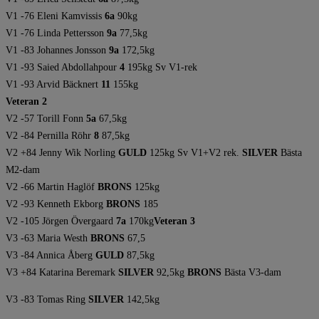
V1 -76 Eleni Kamvissis
6a
90kg
V1 -76 Linda Pettersson
9a
77,5kg
V1 -83 Johannes Jonsson
9a
172,5kg
V1 -93 Saied Abdollahpour
4
195kg Sv V1-rek
V1 -93 Arvid Bäcknert
11
155kg
Veteran 2
V2 -57 Torill Fonn
5a
67,5kg
V2 -84 Pernilla Röhr
8
87,5kg
V2 +84 Jenny Wik Norling
GULD
125kg Sv V1+V2 rek.
SILVER
Bästa
M2-dam
V2 -66 Martin Haglöf
BRONS
125kg
V2 -93 Kenneth Ekborg
BRONS
185
V2 -105 Jörgen Övergaard
7a
170kg
Veteran 3
V3 -63 Maria Westh
BRONS
67,5
V3 -84 Annica Åberg
GULD
87,5kg
V3 +84 Katarina Beremark
SILVER
92,5kg
BRONS
Bästa V3-dam
V3 -83 Tomas Ring
SILVER
142,5kg