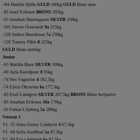
+84 Matilda Hjälle
GULD
160kg
GULD
Bästa dam
-83 Josef Eriksson
BRONS
205kg
-93 Jonathan Henningsson
SILVER
230kg
-105 Steven Örnerstedt
9a
215kg
-120 Anders Henriksson
7a
230kg
-120 Tommy Påhls
8
225kg
GULD
Bästa damlag
Junior
-63 Matilda Bjare
SILVER
100kg
-69 Ayda Kayedpour
8
​​​​​​​95kg
-74 Neo Yngström
4
182,5kg
-74 Edvin Öhrström
6a
177,5kg
-83 Emil Lundgren
SILVER
207,5kg
BRONS
Bästa herrjunior
-83 Jonathan Eriksson
10a
170kg
-93 Fabian Liljeberg
5a
200kg
Veteran 1
V1 -52 Anna Grezzy Lindqvist
4
67,5kg
V1 -69 Sofia Sundblad
5a
87,5kg
V1 -69 Erica Sellstedt
6a
87,5kg