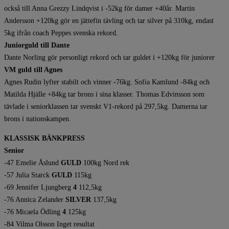
också till Anna Grezzy Lindqvist i -52kg för damer +40år. Martin
Andersson +120kg gör en jättefin tävling och tar silver på 310kg, endast
5kg ifrån coach Peppes svenska rekord.
Juniorguld till Dante
Dante Norling gör personligt rekord och tar guldet i +120kg för juniorer
VM guld till Agnes
Agnes Rudin lyfter stabilt och vinner -76kg. Sofia Kamlund -84kg och
Matilda Hjälle +84kg tar brons i sina klasser. Thomas Edvinsson som
tävlade i seniorklassen tar svenskt V1-rekord på 297,5kg. Damerna tar
brons i nationskampen.
KLASSISK BÄNKPRESS
Senior
-47 Emelie Åslund
GULD
100kg Nord rek
-57 Julia Starck
GULD
115kg
-69 Jennifer Ljungberg
4
112,5kg
-76 Annica Zelander
SILVER
137,5kg
-76 Micaela Ödling
4
125kg
-84 Vilma Olsson Inget resultat