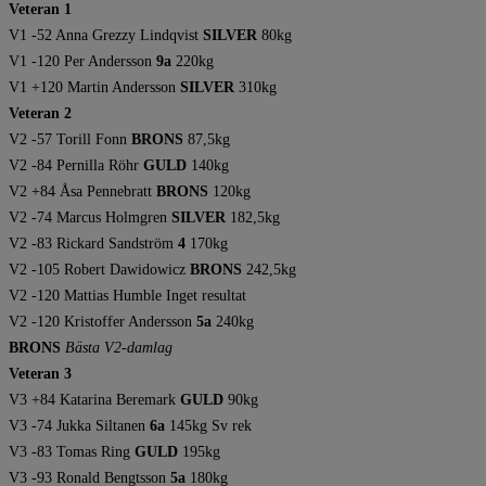
Veteran 1
V1 -52 Anna Grezzy Lindqvist
SILVER
80kg
V1 -120 Per Andersson
9a
220kg
V1 +120 Martin Andersson
SILVER
310kg
Veteran 2
V2 -57 Torill Fonn
BRONS
87,5kg
V2 -84 Pernilla Röhr
GULD
140kg
V2 +84 Åsa Pennebratt
BRONS
120kg
V2 -74 Marcus Holmgren
SILVER
182,5kg
V2 -83 Rickard Sandström
4
170kg
V2 -105 Robert Dawidowicz
BRONS
242,5kg
V2 -120 Mattias Humble Inget resultat
V2 -120 Kristoffer Andersson
5a
240kg
BRONS
Bästa V2-damlag
Veteran 3
V3 +84 Katarina Beremark
GULD
90kg
V3 -74 Jukka Siltanen
6a
145kg Sv rek
V3 -83 Tomas Ring
GULD
195kg
V3 -93 Ronald Bengtsson
5a
180kg