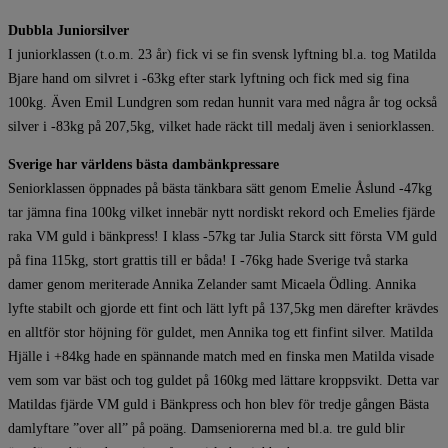
​​​​​​​Dubbla Juniorsilver
I juniorklassen (t.o.m. 23 år) fick vi se fin svensk lyftning bl.a. tog Matilda
Bjare hand om silvret i -63kg efter stark lyftning och fick med sig fina
100kg. Även Emil Lundgren som redan hunnit vara med några år tog också
silver i -83kg på 207,5kg, vilket hade räckt till medalj även i seniorklassen.
Sverige har världens bästa dambänkpressare
Seniorklassen öppnades på bästa tänkbara sätt genom Emelie Åslund -47kg
tar jämna fina 100kg vilket innebär nytt nordiskt rekord och Emelies fjärde
raka VM guld i bänkpress! I klass -57kg tar Julia Starck sitt första VM guld
på fina 115kg, stort grattis till er båda! I -76kg hade Sverige två starka
damer genom meriterade Annika Zelander samt Micaela Ödling. Annika
lyfte stabilt och gjorde ett fint och lätt lyft på 137,5kg men därefter krävdes
en alltför stor höjning för guldet, men Annika tog ett finfint silver. Matilda
Hjälle i +84kg hade en spännande match med en finska men Matilda visade
vem som var bäst och tog guldet på 160kg med lättare kroppsvikt. Detta var
Matildas fjärde VM guld i Bänkpress och hon blev för tredje gången Bästa
damlyftare ”over all” på poäng. Damseniorerna med bl.a. tre guld blir