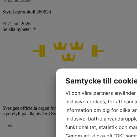
Styrelseprotokoll 260624
21 juli 2026
Se alla nyheter
Samtycke till cooki
Vi och våra partners använder 
inklusive cookies, för att samla
Sveriges officiella organ för styrkelyft. Vi utvecklar och främjar
information om dig för olika ä
styrkelyft på alla nivåer i Sverige.
inklusive: bättre användaruppl
Tävla
funktionalitet, statistik och m
Genom att klicka på "OK" samty