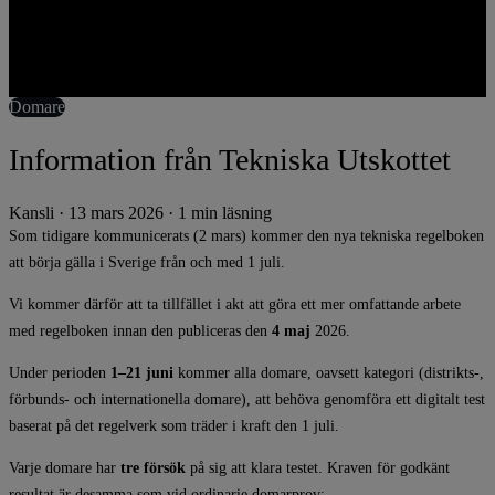
Domare
Information från Tekniska Utskottet
Kansli
·
13 mars 2026
·
1 min läsning
Som tidigare kommunicerats (2 mars) kommer den nya tekniska regelboken
att börja gälla i Sverige från och med 1 juli.
Vi kommer därför att ta tillfället i akt att göra ett mer omfattande arbete
med regelboken innan den publiceras den
4 maj
2026.
Under perioden
1–21 juni
kommer alla domare, oavsett kategori (distrikts-,
förbunds- och internationella domare), att behöva genomföra ett digitalt test
baserat på det regelverk som träder i kraft den 1 juli.
Varje domare har
tre försök
på sig att klara testet. Kraven för godkänt
resultat är desamma som vid ordinarie domarprov: