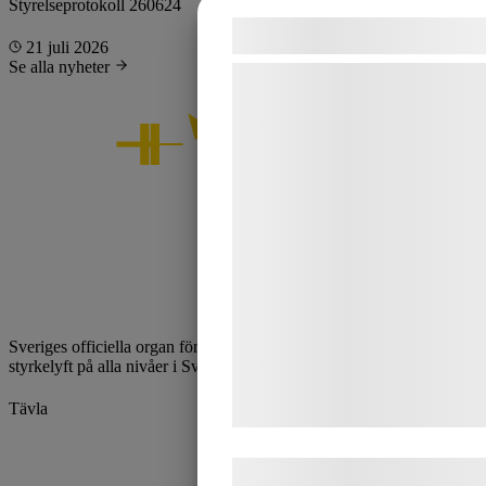
Styrelseprotokoll 260624
Samtykke til cookie
21 juli 2026
Se alla nyheter
Vi og vores samarbejdspartne
teknologier, herunder cookies, t
indsamle oplysninger om dig til
formål, herunder: Tilpasning a
bedre brugeroplevelse, funktion
statistik og marketing. Disse o
kan blive delt med annoncerin
analysepartnere, som kan ko
med data, du tidligere har give
Sveriges officiella organ för styrkelyft. Vi utvecklar och främjar
de har indsamlet gennem din b
styrkelyft på alla nivåer i Sverige.
tjenester. Ved at klikke på 'OK'
Tävla
samtykke til disse formål.
Kalender
Ranking
Læs mere om vores brug af co