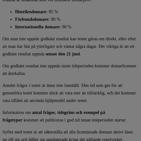
Distriktsdomare:
85 %
Förbundsdomare:
90 %
Internationella domare:
90 %
Om man inte uppnår godkänt resultat kan testet göras om direkt, eller efter
att man har läst på ytterligare och väntat några dagar. Det viktiga är att ett
godkänt resultat uppnås
senast den 21 juni
.
Om godkänt resultat inte uppnås inom tidsperioden kommer domarlicensen
att återkallas.
Antalet frågor i testet är ännu inte fastställt. Den tid som ges för att
genomföra testet kommer dock att vara mer än tillräcklig, och det kommer
vara tillåtet att använda hjälpmedel under testet.
Information om
antal frågor, tidsgräns och exempel på
frågetyper
kommer att publiceras i god tid innan testperioden startar.
Syftet med testet är att säkerställa att alla licensierade domare aktivt läser,
tar till sig och håller sig uppdaterade kring det gällande regelverket.