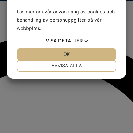
Läs mer om vår användning av cookies och
behandling av personuppgifter på vår
webbplats.
VISA
DETALJER
JA
NEJ
OK
JA
NEJ
NÖDVÄNDIG
INSTÄLLNINGAR
AVVISA ALLA
JA
NEJ
JA
NEJ
MARKNADSFÖRING
STATISTIK