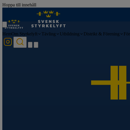
Hoppa till innehåll
Hem
Om Styrkelyft
Tävling
Utbildning
Distrikt & Förening
För