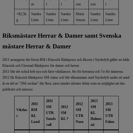
m
l
l
son
son
l
+82,5k
Sandra
Sandra
Sandra
Maria
Sandra
Sandra
g
Lönn
Lönn
Lönn
Jensen
Lönn
Lönn
Riksmästare Herrar & Damer samt Svenska
mästare Herrar & Damer
2011 arrangeras det första RM i Klassisk Bänkpress och liksom i Styrkelyft gäller nu både
Klassisk och Utrustad Bänkpress för damer och herrar.
2011 blir det också helt nya och färre viktklasser, 8st för herrarna och 7st för damerna.
2012 får Klassisk Bänkpress SM status och blir tillsammans med Styrkelyft under ett antal
år en del av ”SM-veckan” där flera, mest mindre idrotter deltar som en möjlighet att öka
publicitet och intresse.
2011
2013
2011
2012
2013
SM
2012
SM
Viktlas
RM
SM
SM
UTR
SM
KL
s
KL
UTR
UTR
Sunds
KL ?
Halmst
Lund
Nora
Falun
vall
ad