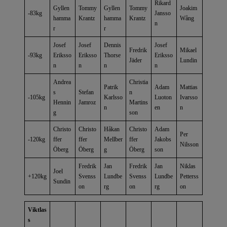
Rikard
Gyllen
Tommy
Gyllen
Tommy
Joakim
-83kg
Jansso
hamma
Krantz
hamma
Krantz
Wång
n
r
r
Josef
Josef
Dennis
Josef
Fredrik
Mikael
-93kg
Eriksso
Eriksso
Thorse
Eriksso
Jäder
Lundin
n
n
n
n
Andrea
Christia
Patrik
Adam
Mattias
s
Stefan
n
-105kg
Karlsso
Luoton
Ivarsso
Hennin
Jamroz
Martins
n
en
n
g
son
Christo
Christo
Håkan
Christo
Adam
Per
-120kg
ffer
ffer
Mellber
ffer
Jakobs
Nilsson
Öberg
Öberg
g
Öberg
son
Fredrik
Jan
Fredrik
Jan
Niklas
Joel
+120kg
Svenss
Lundbe
Svenss
Lundbe
Petterss
Sundin
on
rg
on
rg
on
Viktlas
s