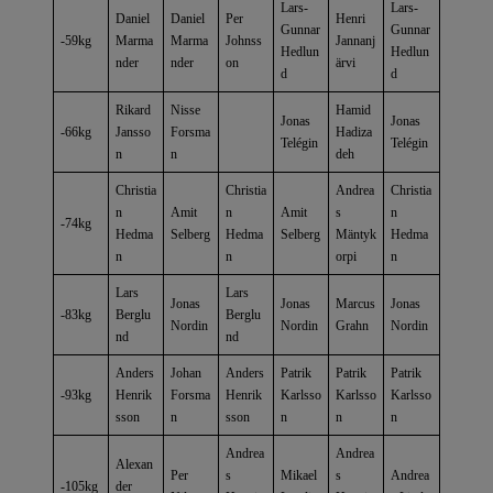
Lars-
Lars-
Daniel
Daniel
Per
Henri
Gunnar
Gunnar
-59kg
Marma
Marma
Johnss
Jannanj
Hedlun
Hedlun
nder
nder
on
ärvi
d
d
Rikard
Nisse
Hamid
Jonas
Jonas
-66kg
Jansso
Forsma
Hadiza
Telégin
Telégin
n
n
deh
Christia
Christia
Andrea
Christia
n
Amit
n
Amit
s
n
-74kg
Hedma
Selberg
Hedma
Selberg
Mäntyk
Hedma
n
n
orpi
n
Lars
Lars
Jonas
Jonas
Marcus
Jonas
-83kg
Berglu
Berglu
Nordin
Nordin
Grahn
Nordin
nd
nd
Anders
Johan
Anders
Patrik
Patrik
Patrik
-93kg
Henrik
Forsma
Henrik
Karlsso
Karlsso
Karlsso
sson
n
sson
n
n
n
Andrea
Andrea
Alexan
Per
s
Mikael
s
Andrea
-105kg
der