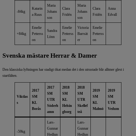
Maria
Maria
Katarin
Clara
Clara
Anna
-84kg
Johans
Johans
a Ruus
Fridén
Fridén
Edvall
son
son
Emelie
Emelie
Victoria
Emelie
Sandra
+84kg
Petterss
Petterss
Barrsät
Petterss
Lönn
on
on
er
on
Svenska mästare Herrar & Damer
Den klassiska lyftningen har stadigt ökat medan det i den utrustade blir alltmer glest i
startfälten.
2017
2018
2018
2017
2019
2019
SM
SM
SM
Viktlas
SM
SM
SM
UTR
KL
UTR
s
KL
KL
UTR
Söderh
Helsin
Skellef
Borås
Malmö
Vedum
amn
gborg
teå
Lars-
Lars-
Gunnar
Gunnar
-59kg
Hedlun
Hedlun