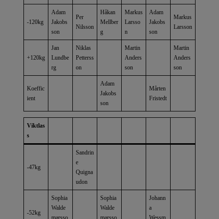
Adam
Håkan
Markus
Adam
Per
Markus
-120kg
Jakobs
Mellber
Larsso
Jakobs
Nilsson
Larsson
son
g
n
son
Jan
Niklas
Martin
Martin
+120kg
Lundbe
Petterss
Anders
Anders
rg
on
son
son
Adam
Koeffic
Mårten
Jakobs
ient
Fristedt
son
Viktlas
s
Sandrin
e
-47kg
Quigna
udon
Sophia
Sophia
Johann
Walde
Walde
a
-52kg
marsso
marsso
Wessm