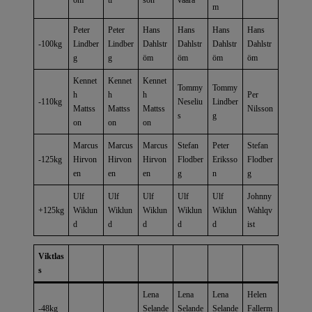
m
Peter
Peter
Hans
Hans
Hans
Hans
-100kg
Lindber
Lindber
Dahlstr
Dahlstr
Dahlstr
Dahlstr
g
g
öm
öm
öm
öm
Kennet
Kennet
Kennet
Tommy
Tommy
h
h
h
Per
-110kg
Neseliu
Lindber
Mattss
Mattss
Mattss
Nilsson
s
g
on
on
on
Marcus
Marcus
Marcus
Stefan
Peter
Stefan
-125kg
Hirvon
Hirvon
Hirvon
Flodber
Eriksso
Flodber
en
en
en
g
n
g
Ulf
Ulf
Ulf
Ulf
Ulf
Johnny
+125kg
Wiklun
Wiklun
Wiklun
Wiklun
Wiklun
Wahlqv
d
d
d
d
d
ist
Viktlas
s
Lena
Lena
Lena
Helen
-48kg
Selande
Selande
Selande
Fallerm