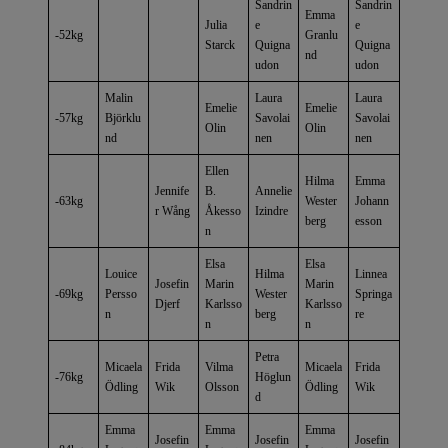
Sandrin
Sandrin
Emma
Julia
e
e
-52kg
Granlu
Starck
Quigna
Quigna
nd
udon
udon
Malin
Laura
Laura
Emelie
Emelie
-57kg
Björklu
Savolai
Savolai
Olin
Olin
nd
nen
nen
Ellen
Hilma
Emma
Jennife
B.
Annelie
-63kg
Wester
Johann
r Wång
Åkesso
Izindre
berg
esson
n
Elsa
Elsa
Louice
Hilma
Linnea
Josefin
Marin
Marin
-69kg
Persso
Wester
Springa
Djerf
Karlsso
Karlsso
n
berg
re
n
n
Petra
Micaela
Frida
Vilma
Micaela
Frida
-76kg
Höglun
Ödling
Wik
Olsson
Ödling
Wik
d
Emma
Emma
Emma
Josefin
Josefin
Josefin