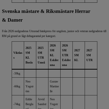
Svenska mästare & Riksmästare Herrar
& Damer
Från 2026 nedgraderas Utrustad bänkpress för ungdom, junior och veteran nedgraderas till
RM på grund av lågt deltagarantal per kategori.
2026
2026
2025
2025
SM
SM
2027
2027
Viktlas
SM
SM
KL
UTR
SM
SM
s
KL
UTR
Eskilst
Eskilst
KL
UTR
Borås
Umeå
una
una
-59kg
Neo
Gustav
-66kg
Yngstr
Martine
öm
lle
Eddie
Arvid
Neo
-74kg
Berglu
Sandstr
Yngstr
nd
öm
öm