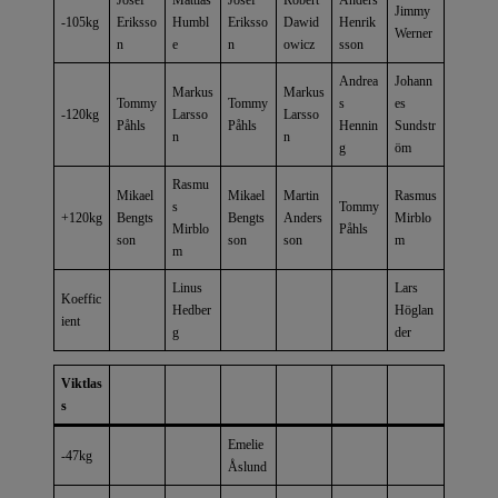
Jimmy
-105kg
Eriksso
Humbl
Eriksso
Dawid
Henrik
Werner
n
e
n
owicz
sson
Andrea
Johann
Markus
Markus
Tommy
Tommy
s
es
-120kg
Larsso
Larsso
Påhls
Påhls
Hennin
Sundstr
n
n
g
öm
Rasmu
Mikael
Mikael
Martin
Rasmus
s
Tommy
+120kg
Bengts
Bengts
Anders
Mirblo
Mirblo
Påhls
son
son
son
m
m
Linus
Lars
Koeffic
Hedber
Höglan
ient
g
der
Viktlas
s
Emelie
-47kg
Åslund