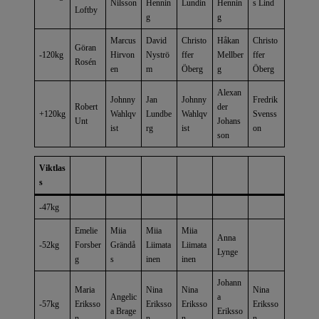
Nilsson
Hennin
Lundin
Hennin
s Lind
Loftby
g
g
Marcus
David
Christo
Håkan
Christo
Göran
-120kg
Hirvon
Nyströ
ffer
Mellber
ffer
Rosén
en
m
Öberg
g
Öberg
Alexan
Johnny
Jan
Johnny
Fredrik
Robert
der
+120kg
Wahlqv
Lundbe
Wahlqv
Svenss
Unt
Johans
ist
rg
ist
on
son
Viktlas
s
-47kg
Emelie
Miia
Miia
Miia
Anna
-52kg
Forsber
Grändå
Liimata
Liimata
Lynge
g
s
inen
inen
Johann
Maria
Nina
Nina
Nina
Angelic
a
-57kg
Eriksso
Eriksso
Eriksso
Eriksso
a Brage
Eriksso
n
n
n
n