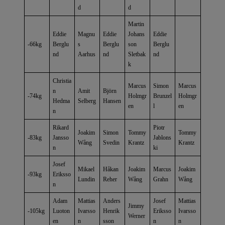
d
d
Martin
Eddie
Magnu
Eddie
Johans
Eddie
-66kg
Berglu
s
Berglu
son
Berglu
nd
Aarhus
nd
Sletbak
nd
k
Christia
Marcus
Simon
Marcus
n
Amit
Björn
-74kg
Holmgr
Brunzel
Holmgr
Hedma
Selberg
Hansen
en
l
en
n
Rikard
Piotr
Joakim
Simon
Tommy
Tommy
-83kg
Jansso
Jablons
Wång
Svedin
Krantz
Krantz
n
ki
Josef
Mikael
Håkan
Joakim
Marcus
Joakim
-93kg
Eriksso
Lundin
Reher
Wång
Grahn
Wång
n
Adam
Mattias
Anders
Josef
Mattias
Jimmy
-105kg
Luoton
Ivarsso
Henrik
Eriksso
Ivarsso
Werner
en
n
sson
n
n