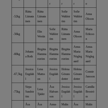
r
r
r
o
Riitta
Riitta
Sofie
Sofie
Anna
-52kg
Liimata
Liimata
Wahlstr
Wahlstr
Olsson
inen
inen
öm
öm
Sofie
Riitta
Maria
Elin
Anna
-56kg
Wahlstr
Liimata
Eriksso
Westin
Olsson
öm
inen
n
Anna-
Anna-
Birgitta
Birgitta
Birgitta
Johann
Maria
Maria
-60kg
Hamma
Hamma
Hamma
a Roth
Nögleg
Nögleg
rström
rström
rström
aard
aard
Jessica
Lena
Jessica
Helena
Helena
Connie
-67,5kg
Engdah
Mattss
Engdah
Görans
Görans
Jansson
l
on
l
dotter
dotter
Sirpa
Åsa
Jessica
Jessica
Camilla
Lena
-75kg
Sandstr
Halvars
Engdah
Engdah
Broströ
Tjäder
öm
son
l
l
m
Åsa
Åsa
Anna-
Malin
Åsa
Malin