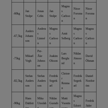
Magnu
Nisse
Nisse
Jan
Jonas
Jan
s
-60kg
Forsma
Forsma
Stolpe
Celin
Stolpe
Carlsso
n
n
n
Andrea
Magnu
Magnu
Magnu
Anders
s
s
Amit
s
s
-67,5kg
Johans
Linnsé
Carlsso
Selberg
Carlsso
Carlsso
son
n
n
n
n
Per-
Lars
Niklas
Mikael
Åke
Joakim
David
-75kg
Berglu
Jönsso
Vegh
Johnss
Olsson
Öhman
nd
n
on
Christe
Stefan
Stefan
Fredrik
Fredrik
Daniel
r
-82,5kg
Anders
Anders
Segerk
Segerk
Nordstr
Renma
son
son
arl
arl
öm
n
Magnu
Hans
Mika
Niklas
Matti
s
Fredrik
-90kg
Dahlstr
Utoslah
Gustafs
Vuontis
Edströ
Jäder
öm
ti
son
vaara