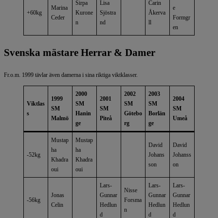
Sirpa
Lisa
Carin
Marina
e
+60kg
Kurone
Sjöstra
Åkerva
Ceder
Formgr
n
nd
ll
en
Svenska mästare Herrar & Damer
Fr.o.m. 1999 tävlar även damerna i sina riktiga viktklasser.
2000
2002
2003
1999
2001
2004
Viktlas
SM
SM
SM
SM
SM
SM
s
Hanin
Götebo
Borlän
Malmö
Piteå
Umeå
ge
rg
ge
Mustap
Mustap
David
David
ha
ha
-52kg
Johans
Johanss
Khadra
Khadra
son
on
oui
oui
Lars-
Lars-
Lars-
Nisse
Jonas
Gunnar
Gunnar
Gunnar
-56kg
Forsma
Celin
Hedlun
Hedlun
Hedlun
n
d
d
d