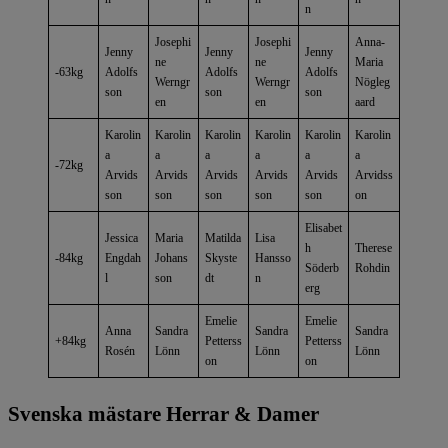
n
Josephi
Josephi
Anna-
Jenny
Jenny
Jenny
ne
ne
Maria
-63kg
Adolfs
Adolfs
Adolfs
Werngr
Werngr
Nögleg
son
son
son
en
en
aard
Karolin
Karolin
Karolin
Karolin
Karolin
Karolin
a
a
a
a
a
a
-72kg
Arvids
Arvids
Arvids
Arvids
Arvids
Arvidss
son
son
son
son
son
on
Elisabet
Jessica
Maria
Matilda
Lisa
h
Therese
-84kg
Engdah
Johans
Skyste
Hansso
Söderb
Rohdin
l
son
dt
n
erg
Emelie
Emelie
Anna
Sandra
Sandra
Sandra
+84kg
Petterss
Petterss
Rosén
Lönn
Lönn
Lönn
on
on
Svenska mästare Herrar & Damer