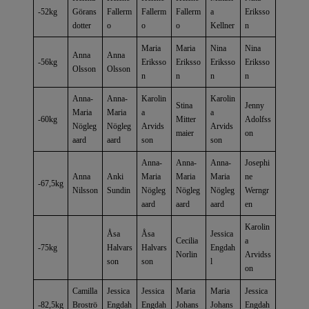
-52kg
Görans
Fallerm
Fallerm
Fallerm
a
Eriksso
dotter
o
o
o
Kellner
n
Maria
Maria
Nina
Nina
Anna
Anna
-56kg
Eriksso
Eriksso
Eriksso
Eriksso
Olsson
Olsson
n
n
n
n
Anna-
Anna-
Karolin
Karolin
Stina
Jenny
Maria
Maria
a
a
-60kg
Mitter
Adolfss
Nögleg
Nögleg
Arvids
Arvids
maier
on
aard
aard
son
son
Anna-
Anna-
Anna-
Josephi
Anna
Anki
Maria
Maria
Maria
ne
-67,5kg
Nilsson
Sundin
Nögleg
Nögleg
Nögleg
Werngr
aard
aard
aard
en
Karolin
Åsa
Åsa
Jessica
Cecilia
a
-75kg
Halvars
Halvars
Engdah
Norlin
Arvidss
son
son
l
on
Camilla
Jessica
Jessica
Maria
Maria
Jessica
-82,5kg
Broströ
Engdah
Engdah
Johans
Johans
Engdah