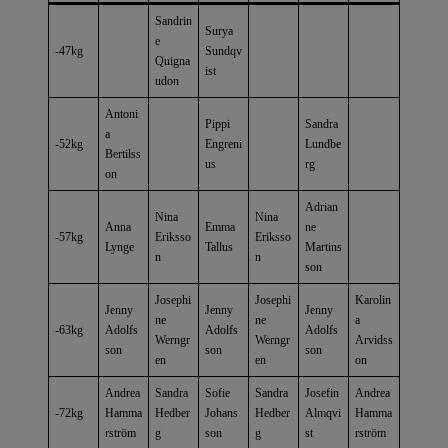
Sandrin
Surya
e
-47kg
Sundqv
Quigna
ist
udon
Antoni
Pippi
Sandra
a
-52kg
Engreni
Lundbe
Bertilss
us
rg
on
Adrian
Nina
Nina
Anna
Emma
ne
-57kg
Eriksso
Eriksso
Lynge
Tallus
Martins
n
n
son
Josephi
Josephi
Karolin
Jenny
Jenny
Jenny
ne
ne
a
-63kg
Adolfs
Adolfs
Adolfs
Werngr
Werngr
Arvidss
son
son
son
en
en
on
Andrea
Sandra
Sofie
Sandra
Josefin
Andrea
-72kg
Hamma
Hedber
Johans
Hedber
Almqvi
Hamma
rström
g
son
g
st
rström