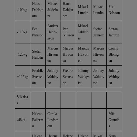
Hans
Mikael
Hans
Mikael
Mikael
Per
-100kg
Dahlstr
Jaldefo
Dahlstr
Lundin
Lundin
Nilsson
öm
rs
öm
Anders
Mikael
Per
Per
Stefan
Stefan
-110kg
Henrik
Jaldefo
Nilsson
Nilsson
Jamroz
Jamroz
sson
rs
Marcus
Marcus
Marcus
Marcus
Conny
Stefan
-125kg
Hirvon
Hirvon
Hirvon
Hirvon
Blomgr
Huldén
en
en
en
en
en
Fredrik
Johnny
Fredrik
Johnny
Johnny
Johnny
+125kg
Svenss
Wahlqv
Svenss
Wahlqv
Wahlqv
Wahlqv
on
ist
on
ist
ist
ist
Viktlas
s
Helene
Carola
Miia
-48kg
Fallerm
Lindstr
Grändå
o
öm
s
Helena
Helene
Helene
Helene
Mikael
Nina