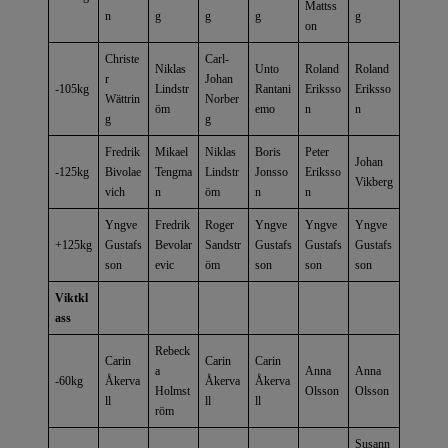
Mattss
n
g
g
g
g
on
Christe
Carl-
Niklas
Unto
Roland
Roland
r
Johan
-105kg
Lindstr
Rantani
Eriksso
Eriksso
Wättrin
Norber
öm
emo
n
n
g
g
Fredrik
Mikael
Niklas
Boris
Peter
Johan
-125kg
Bivolae
Tengma
Lindstr
Jonsso
Eriksso
Vikberg
vich
n
öm
n
n
Yngve
Fredrik
Roger
Yngve
Yngve
Yngve
+125kg
Gustafs
Bevolar
Sandstr
Gustafs
Gustafs
Gustafs
son
evic
öm
son
son
son
Viktkl
ass
Rebeck
Carin
Carin
Carin
a
Anna
Anna
-60kg
Åkerva
Åkerva
Åkerva
Holmst
Olsson
Olsson
ll
ll
ll
röm
Susann