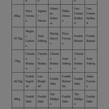
d
d
d
Sebasti
Lars-
Lars-
Nisse
Ingema
Niklas
an
Gunnar
Gunnar
-60kg
Forsma
r
Jönsso
Söderr
Hedlun
Hedlun
n
Olsson
n
os
d
d
Magnu
Musfig
Nisse
s
Amit
Fredrik
Fredrik
-67,5kg
Haicye
Forsma
Carlsso
Selberg
Bylund
Bylund
v
n
n
Christia
Christia
Christia
Christia
n
n
n
Amit
n
Amit
-75kg
Hedma
Hedma
Hedma
Selberg
Hedma
Selberg
n
n
n
n
Fredrik
Lars
Fredrik
Johan
Fredrik
Fredrik
-82,5kg
Segerk
Berglu
Backstr
Forsma
Jäder
Jäder
arl
nd
öm
n
Tim
Tim
Fredrik
Fredrik
Fredrik
Fredrik
-90kg
Mellgre
Mellgre
Jäder
Jäder
Jäder
Jäder
n
n