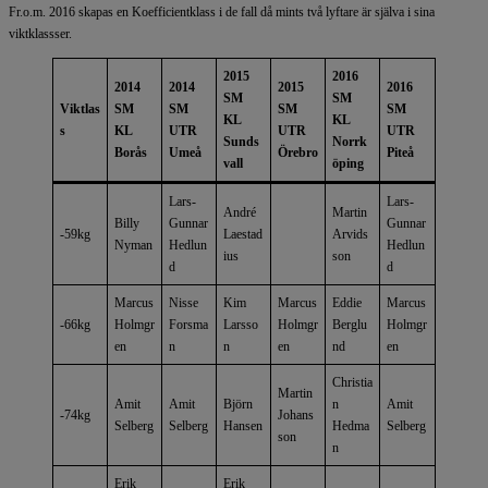
Fr.o.m. 2016 skapas en Koefficientklass i de fall då mints två lyftare är själva i sina
viktklassser.
2015
2016
2014
2014
2015
2016
SM
SM
Viktlas
SM
SM
SM
SM
KL
KL
s
KL
UTR
UTR
UTR
Sunds
Norrk
Borås
Umeå
Örebro
Piteå
vall
öping
Lars-
Lars-
André
Martin
Billy
Gunnar
Gunnar
-59kg
Laestad
Arvids
Nyman
Hedlun
Hedlun
ius
son
d
d
Marcus
Nisse
Kim
Marcus
Eddie
Marcus
-66kg
Holmgr
Forsma
Larsso
Holmgr
Berglu
Holmgr
en
n
n
en
nd
en
Christia
Martin
Amit
Amit
Björn
n
Amit
-74kg
Johans
Selberg
Selberg
Hansen
Hedma
Selberg
son
n
Erik
Erik