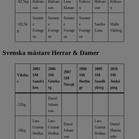
-82,5kg
Halvars
Halvars
Lena
Eriksso
Halvars
Eriksso
son
son
Ekman
n
son
n
Susann
Susann
Susann
Susann
+82,5k
e
e
e
e
Sandra
Malin
g
Formgr
Formgr
Formgr
Formgr
Lönn
Vikberg
en
en
en
en
Svenska mästare Herrar & Damer
2005
2006
2008
2009
2010
2007
Viktlas
SM
SM
SM
SM
SM
SM
s
Sandvi
Götebo
Borlän
Sundb
Jönkö
Nässjö
ken
rg
ge
yberg
ping
David
-52kg
Johans
son
Lars-
Lars-
Lars-
David
Daniel
Gunnar
Gunnar
Gunnar
-56kg
Johans
Marma
Hedlun
Hedlun
Hedlun
son
nder