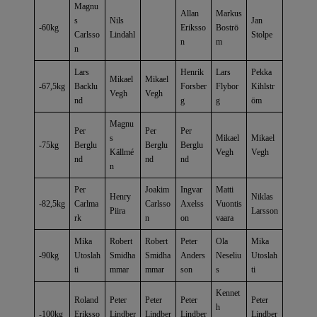
Magnu
Allan
Markus
s
Nils
Jan
-60kg
Eriksso
Boströ
Carlsso
Lindahl
Stolpe
n
m
n
Lars
Henrik
Lars
Pekka
Mikael
Mikael
-67,5kg
Backlu
Forsber
Flybor
Kihlstr
Vegh
Vegh
nd
g
g
öm
Magnu
Per
Per
Per
s
Mikael
Mikael
-75kg
Berglu
Berglu
Berglu
Källmé
Vegh
Vegh
nd
nd
nd
n
Per
Joakim
Ingvar
Matti
Henry
Niklas
-82,5kg
Carlma
Carlsso
Axelss
Vuontis
Piira
Larsson
rk
n
on
vaara
Mika
Robert
Robert
Peter
Ola
Mika
-90kg
Utoslah
Smidha
Smidha
Anders
Neseliu
Utoslah
ti
mmar
mmar
son
s
ti
Kennet
Roland
Peter
Peter
Peter
Peter
h
-100kg
Eriksso
Lindber
Lindber
Lindber
Lindber