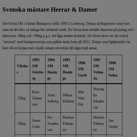
Svenska mästare Herrar & Damer
Det första SM i Enbart Bänkpress hölls 1993 i Göteborg. Denna tävlingsform växte fort
utan att det blev så många fler tävlande totalt. De första åren tävlade damerna på poäng och i
klasserna -60kg och +60kg p.g.a. det låga antalet tävlande. De första åren var det också
”utrustat” med bänkpresströja som gällde ända fram till 2011, Tröjan som hjälpmedel var
liten till en början men skulle senare utvecklas till något helt annat.
1993
1994
1995
1997
1996
1998
Viktlas
SM
SM
SM
SM
SM
SM
s
Götebo
Hanin
Hanin
Vetlan
Gävle
Solna
rg
ge
ge
da
Mustap
Kent
Mai
Amit
Håkan
ha
-52kg
Johans
Wan
Selberg
Ekblom
Khadra
son
Hai
oui
Per
Markus
Markus
Jonas
Jan
-56kg
Svantes
Palmqv
Palmqv
Celin
Stolpe
son
ist
ist