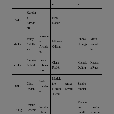
n
n
an
Karolin
a
Elna
-57kg
Arvids
Nordh
on
Karolin
Jenny
Linnéa
Maria
a
Micaela
-63kg
Adolfs
Holmgr
Rudolp
Arvids
Ödling
son
en
hi
on
Annika
Emma
Clara
Micaela
Katarin
-72kg
Zelande
Johans
Fridén
Ödling
a Ruus
r
son
Madele
Sofie
Clara
ine
Anna
Sandra
-84kg
Josefss
Fridén
Lundin
Edvall
Smoler
on
-Heed
Madele
Emelie
Sandra
ine
Josefin
+84kg
Petterss
Lönn
Lundin
Nilsson