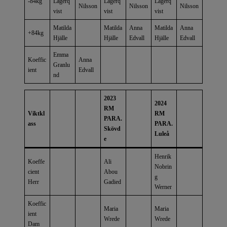
-84kg
Lagerq
Lagerq
Lagerq
Nilsson
Nilsson
Nilsson
vist
vist
vist
Matilda
Matilda
Anna
Matilda
Anna
+84kg
Hjälle
Hjälle
Edvall
Hjälle
Edvall
Emma
Koeffic
Anna
Granlu
ient
Edvall
nd
2023
2024
RM
Viktkl
RM
PARA.
ass
PARA.
Skövd
Luleå
e
Henrik
Koeffe
Ali
Nobrin
cient
Abou
g
Herr
Gadied
Werner
Koeffic
Maria
Maria
ient
Wrede
Wrede
Dam