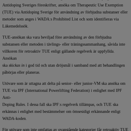
Antidoping Sveriges föreskrifter, ansöka om Therapeutic Use Exemption
(TUE) via Antidoping Sverige för användning av förbjudna substanser eller
metoder som anges i WADA:s Prohibited List och som identifieras via
Läkemedelssök.
TUE-ansökan ska vara beviljad före användning av den förbjudna
substansen eller metoden i tävlings- eller träningssammanhang, såvida inte
villkoren för retroaktiv TUE enligt gällande regelverk är uppfyllda.
Ansökan
ska
skickas in
i god tid och utan dröjsmål i samband med att behandlingen
påbörjas eller planeras.
Utövare som är uttagna att delta på senior- eller junior-VM ska ansöka om
TUE via IPF (International Powerlifting Federation) i enlighet med IPF
Anti-
Doping Rules. I dessa fall ska IPF:s regelverk tillämpas, och TUE ska
erkännas i enlighet med bestämmelser om ömsesidigt erkännande enligt
WADA-koden.
För utövare som inte omfattas av ovanstående kategorier får retroaktiv TUE