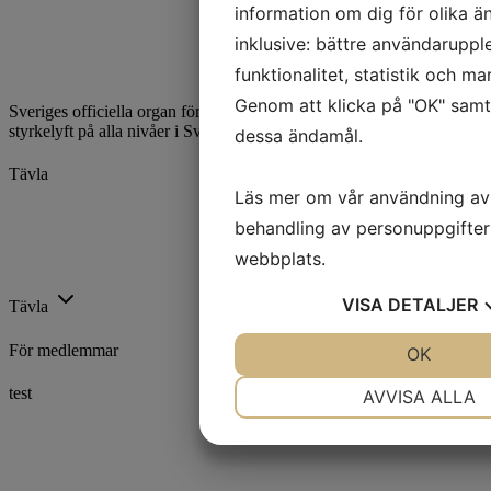
information om dig för olika ä
inklusive: bättre användaruppl
funktionalitet, statistik och m
Genom att klicka på "OK" samty
Sveriges officiella organ för styrkelyft. Vi utvecklar och främjar
styrkelyft på alla nivåer i Sverige.
dessa ändamål.
Tävla
Läs mer om vår användning av
Kalender
behandling av personuppgifter
Ranking
Rekord
webbplats.
Licenser
VISA
DETALJER
Tävla
För medlemmar
JA
NEJ
OK
J
NÖDVÄNDIG
INST
test
AVVISA ALLA
Utbildning
JA
NEJ
J
Trygg Idrott
Föreningsstöd
MARKNADSFÖRING
ST
Idrottsarenan