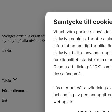
Samtycke till cooki
Vi och våra partners använder 
Sveriges officiella organ för styrkelyft. Vi utvecklar och främjar
inklusive cookies, för att samla
styrkelyft på alla nivåer i Sverige.
information om dig för olika ä
Tävla
inklusive: bättre användaruppl
funktionalitet, statistik och m
Kalender
Ranking
Genom att klicka på "OK" samty
Rekord
dessa ändamål.
Licenser
Tävla
Läs mer om vår användning av
För medlemmar
behandling av personuppgifter
test
webbplats.
Utbildning
Trygg Idrott